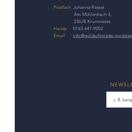
Postfach
Johanna Ressel
Am Mühlenbach 4,
23628 Krummesse
Handy
0163-641-9202
Email
info@goldschmiede-nordster
NEWSL