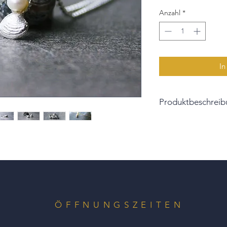
Anzahl
*
In
Produktbeschreib
Was schmückt besser
wunderschöne Musc
Die Herzmuschel ha
erlesen und eine Ab
Sterlingsilber gegos
Zudem ziert eine we
Collier.
Angeboten wird der 
ÖFFNUNGSZEITEN
langen Ankerkette au
abweichende Ketten