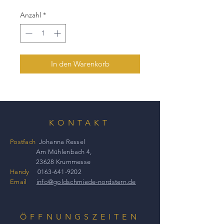
Anzahl
*
In den Warenkorb
KONTAKT
Postfach
Johanna Ressel
Am Mühlenbach 4,
23628 Krummesse
Handy
0163-641-9202
Email
info@goldschmiede-nordstern.de
ÖFFNUNGSZEITEN