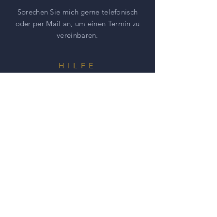
Sprechen Sie mich gerne telefonisch
oder per Mail an, um einen
Termin zu
vereinbaren.
HILFE
AGBs
Impressum
Datenschutz
NEWSLETTER ABONNIEREN UND
NICHTS MEHR VERPASSEN
Senden