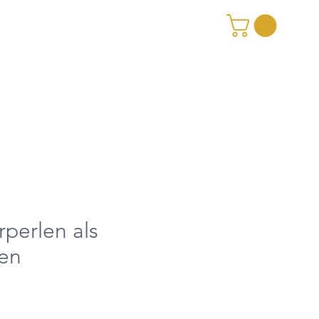
perlen als
en