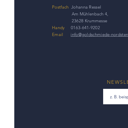
Postfach
Johanna Ressel
Am Mühlenbach 4,
23628 Krummesse
Handy
0163-641-9202
Email
info@goldschmiede-nordster
NEWSL