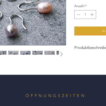
Anzahl
*
In
Produktbeschreib
Ob Weiß, ob Rosé, L
Dunkelgrau - die Mu
Perlschätzen zubiete
Die Hänger sind an 
befestit. Außerdem 
vor dem Anlaufen zu
Überzug allergikerg
ÖFFNUNGSZEITEN
Bitte berücksichtige
natürlich gewachsen