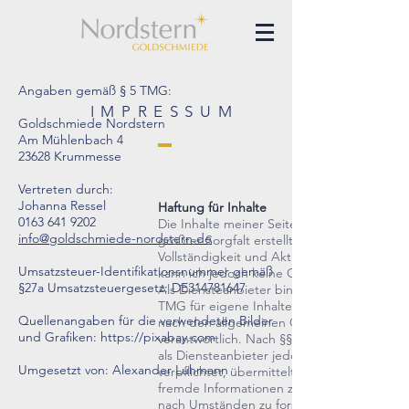
Angaben gemäß § 5 TMG:
IMPRESSUM
Goldschmiede Nordstern
Am Mühlenbach 4
23628 Krummesse
Vertreten durch:
Johanna Ressel
Haftung für Inhalte
0163 641 9202
Die Inhalte meiner Seiten wurden mit
info@goldschmiede-nordstern.de
größter Sorgfalt erstellt. Für die Richtigkeit,
Vollständigkeit und Aktualität der Inhalte
Umsatzsteuer-Identifikationsnummer gemäß
kann ich jedoch keine Gewähr übernehmen
§27a Umsatzsteuergesetz: DE314781647
Als Diensteanbieter bin ich gemäß § 7 Abs.
TMG für eigene Inhalte auf diesen Seiten
Quellenangaben für die verwendeten Bilder
nach den allgemeinen Gesetzen
und Grafiken: https://pixabay.com
verantwortlich. Nach §§ 8 bis 10 TMG bin ic
als Diensteanbieter jedoch nicht
Umgesetzt von: Alexander Luhmann
verpflichtet, übermittelte oder gespeichert
fremde Informationen zu überwachen oder
nach Umständen zu forschen, die auf eine