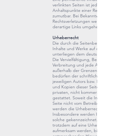
verlinkten Seiten ist jedoch ohne konkrete
Anhaltspunkte einer Rechtsverletzung nicht
zumutbar. Bei Bekanntwerden von
Rechtsverletzungen werde ich
derartige Links umgehend entfernen.
Urheberrecht
Die durch die Seitenbetreiber erstellten
Inhalte und Werke auf diesen Seiten
unterliegen dem deutschen Urheberrecht.
Die Vervielfältigung, Bearbeitung,
Verbreitung und jede Art der Verwertung
außerhalb der Grenzen des Urheberrechte
bedürfen der schriftlichen Zustimmung des
jeweiligen Autors bzw. Erstellers. Download
und Kopien dieser Seite sind nur für den
privaten, nicht kommerziellen Gebrauch
gestattet. Soweit die Inhalte auf dieser
Seite nicht vom Betreiber erstellt wurden,
werden die Urheberrechte Dritter beachtet
Insbesondere werden Inhalte Dritter als
solche gekennzeichnet. Sollten Sie
trotzdem auf eine Urheberrechtsverletzung
aufmerksam werden, bitten wir um einen