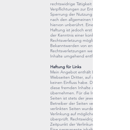
rechtswidrige Tätigkeit hinweisen.
Verpflichtungen zur Entfernung oder
Sperrung der Nutzung von Informationen
nach den allgemeinen Gesetzen bleiben
hiervon unberührt. Eine diesbezügliche
Haftung ist jedoch erst ab dem Zeitpunkt
der Kenntnis einer konkreten
Rechtsverletzung möglich. Bei
Bekanntwerden von entsprechenden
Rechtsverletzungen werden wir diese
Inhalte umgehend entfernen.
Haftung für Links
Mein Angebot enthält Links zu externen
Webseiten Dritter, auf deren Inhalte ich
keinen Einfluss habe. Deshalb kann ich für
diese fremden Inhalte auch keine Gewähr
übernehmen. Für die Inhalte der verlinkten
Seiten ist stets der jeweilige Anbieter oder
Betreiber der Seiten verantwortlich. Die
verlinkten Seiten wurden zum Zeitpunkt de
Verlinkung auf mögliche Rechtsverstöße
überprüft. Rechtswidrige Inhalte waren zu
Zeitpunkt der Verlinkung nicht erkennbar.
Eine permanente inhaltliche Kontrolle der