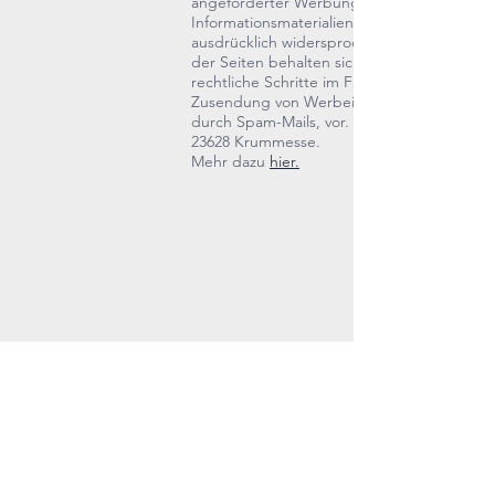
angeforderter Werbung und
Informationsmaterialien wird hiermit
ausdrücklich widersprochen. Die Betreiber
der Seiten behalten sich ausdrücklich
rechtliche Schritte im Falle der unverlangte
Zusendung von Werbeinformationen, etwa
durch Spam-Mails, vor. am Mühlenbach 4a,
23628 Krummesse.
Mehr dazu
hier.
KONTAKT
Postfach
Johanna Ressel
Am Mühlenbach 4,