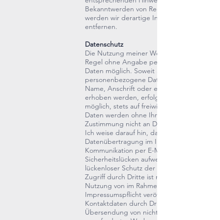
entsprechenden Hinweis. Bei
Bekanntwerden von Rechtsverletzungen
werden wir derartige Inhalte umgehend
entfernen.
Datenschutz
Die Nutzung meiner Webseite ist in der
Regel ohne Angabe personenbezogener
Daten möglich. Soweit auf unseren Seiten
personenbezogene Daten (beispielsweise
Name, Anschrift oder eMail-Adressen)
erhoben werden, erfolgt dies, soweit
möglich, stets auf freiwilliger Basis. Diese
Daten werden ohne Ihre ausdrückliche
Zustimmung nicht an Dritte weitergegeben
Ich weise darauf hin, dass die
Datenübertragung im Internet (z.B. bei der
Kommunikation per E-Mail)
Sicherheitslücken aufweisen kann. Ein
lückenloser Schutz der Daten vor dem
Zugriff durch Dritte ist nicht möglich. Der
Nutzung von im Rahmen der
Impressumspflicht veröffentlichten
Kontaktdaten durch Dritte zur
Übersendung von nicht ausdrücklich