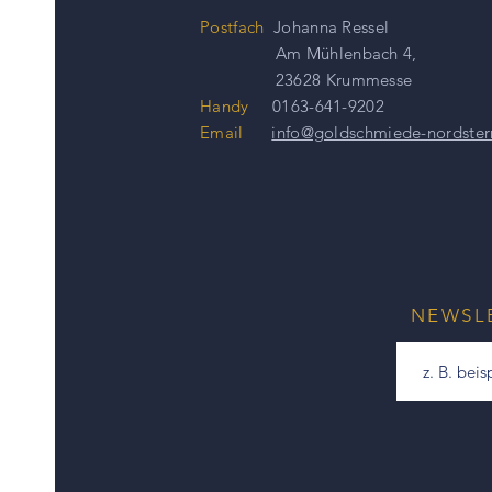
Postfach
Johanna Ressel
Am Mühlenbach 4,
23628 Krummesse
Handy
0163-641-9202
Email
info@goldschmiede-nordster
NEWSL