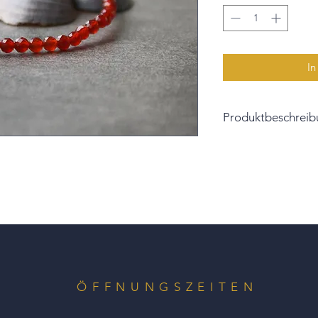
In
Produktbeschreib
An diesem Armband 
geschliffene Karneol
Fraben verleihen d
Im alten Ägypten gal
„Lebensstein“, da e
Lebenskräfte erneue
Der Durchmesser de
Aufgezogen sind die
ÖFFNUNGSZEITEN
Gummizug für ein le