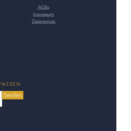
 Aventurin-Ring zu diesem
AGBs
Impressum
Datenschutz
 Bitte beachten Sie, dass mein
nder unter 3 Jahren geeignet ist.
eine Erstickungsgefahr darstellen.
PASSEN
Senden