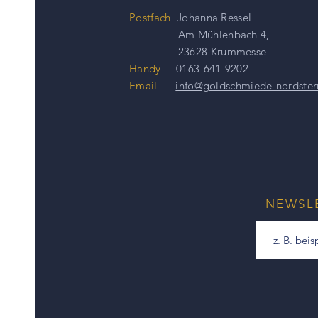
Postfach
Johanna Ressel
Am Mühlenbach 4,
23628 Krummesse
Handy
0163-641-9202
Email
info@goldschmiede-nordster
NEWSL