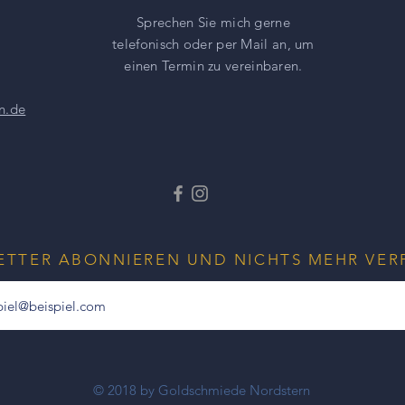
Ohrschmuck und den
Sprechen Sie mich gerne
Armband an.
telefonisch oder per Mail an, um
einen
Termin zu vereinbaren.
n.de
Sicherheitshinweise:
Schmuck nicht für Ki
Kleine Teile können 
ETTER ABONNIEREN UND NICHTS MEHR VER
© 2018 by Goldschmiede Nordstern