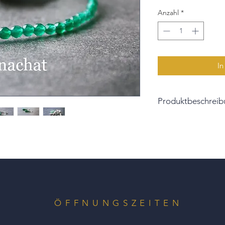
Anzahl
*
In
Produktbeschreib
Den alten Griechen 
und Optimismus.
Die ca. 4 mm kleinen
Facetten geschliffe
im Sonnenlicht.
Aufgeknüpft sind die
elastischen Gummiz
ÖFFNUNGSZEITEN
Sehen Sie sich auch 