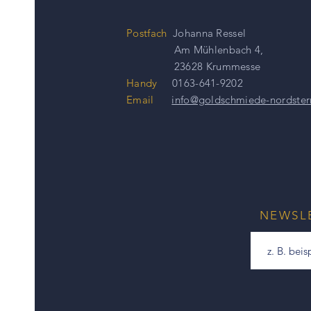
Postfach
Johanna Ressel
Am Mühlenbach 4,
23628 Krummesse
Handy
0163-641-9202
Email
info@goldschmiede-nordster
NEWSL