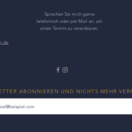
Schauen Sie sich au
Ring an.
Sprechen Sie mich gerne
telefonisch oder per Mail an, um
einen
Termin zu vereinbaren.
n.de
ETTER ABONNIEREN UND NICHTS MEHR VER