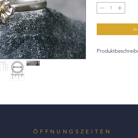
In
Produktbeschreib
Ein ideales Geschen
oder um sich selbst
Dieser Blütenring ist
Guss gefertigt.
Die Blüte misst 10 m
gewölbt für idealen
In der Mitte ist ein
eingearbeitet.
Die Ringgröße wird i
Teilen Sie uns also 
Bestellung mit.
ÖFFNUNGSZEITEN