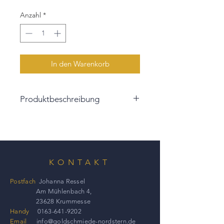
Anzahl
*
In den Warenkorb
Produktbeschreibung
KONTAKT
Postfach
Johanna Ressel
Am Mühlenbach 4,
23628 Krummesse
Handy
0163-641-9202
Email
info@goldschmiede-nordstern.de