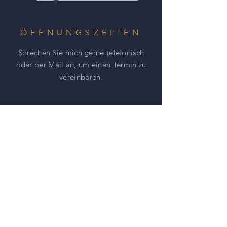
ÖFFNUNGSZEITEN
Sprechen Sie mich gerne telefonisch
oder per Mail an, um einen
Termin zu
vereinbaren.
HILFE
AGBs
Impressum
Datenschutz
NEWSLETTER ABONNIEREN UND
NICHTS MEHR VERPASSEN