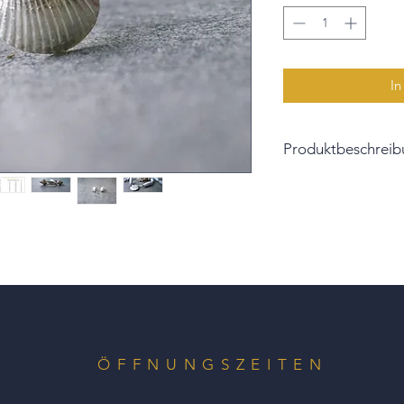
In
Produktbeschreib
Für alle Meerliebha
Die Muschel ist selb
925/-Sterlingsilber 
So ist jeder Ring ei
Persönlichkeit des T
Ein schöner Kontrast
gesiedeten Oberfläc
Glanzkanten. Dazu is
ÖFFNUNGSZEITEN
und soll an das fei
Promenaden erinner