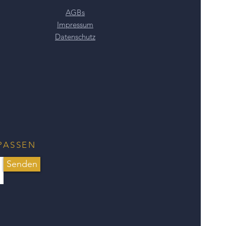
angenehmen Tragekomfort sind
AGBs
 abgerundet.
Impressum
isst ca. 15 x 14 mm.
Datenschutz
persönlich für Sie angepasst.
ch als Paarpreis.
wird Ihnen auf Wunsch auch ein
igt.
dlegierungen kontaktieren Sie uns
PASSEN
Senden