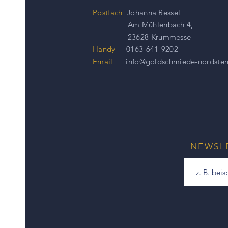
Postfach
Johanna Ressel
Am Mühlenbach 4,
23628 Krummesse
Handy
0163-641-9202
Email
info@goldschmiede-nordster
NEWSL