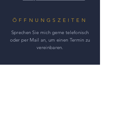
ÖFFNUNGSZEITEN
Sprechen Sie mich gerne telefonisch
oder per Mail an, um einen
Termin zu
vereinbaren.
HILFE
AGBs
Impressum
Datenschutz
NEWSLETTER ABONNIEREN UND
NICHTS MEHR VERPASSEN