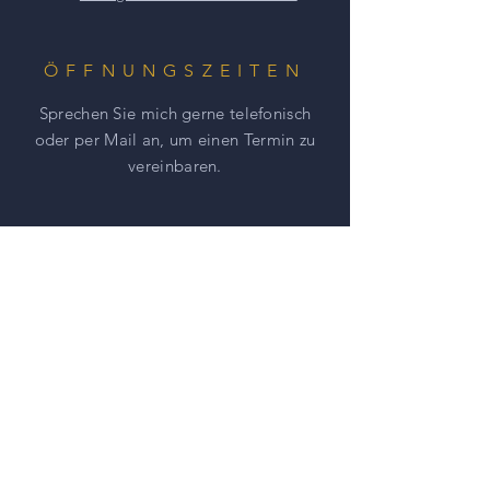
ideal dazu passende doppelreihige
Onyxarmband an.
ÖFFNUNGSZEITEN
Sprechen Sie mich gerne telefonisch
oder per Mail an, um einen
Termin zu
vereinbaren.
HILFE
AGBs
Impressum
Datenschutz
NEWSLETTER ABONNIEREN UND
NICHTS MEHR VERPASSEN