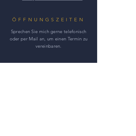
Pendants zu dieser Perlenkette an.
Im Shop unter Ohrsteckern, Ringen
oder Armbändern finden Sie weitere
ÖFFNUNGSZEITEN
Werke.
Sprechen Sie mich gerne telefonisch
Für Ihre ganz individuelle Wunsch-
oder per Mail an, um einen
Termin zu
Perlenkette schreiben Sie einfach
vereinbaren.
eine Nachricht über das
Kontaktfeld, oder Sie erreichen uns
telefonisch unter 0163 641 9202.
HILFE
AGBs
Impressum
Datenschutz
NEWSLETTER ABONNIEREN UND
NICHTS MEHR VERPASSEN