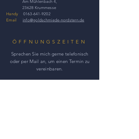
Am Mühlenbach 4,
23628 Krummesse
Handy
0163-641-9202
Email
info@goldschmiede-nordstern.de
ÖFFNUNGSZEITEN
Sprechen Sie mich gerne telefonisch
oder per Mail an, um einen
Termin zu
vereinbaren.
HILFE
AGBs
Impressum
Datenschutz