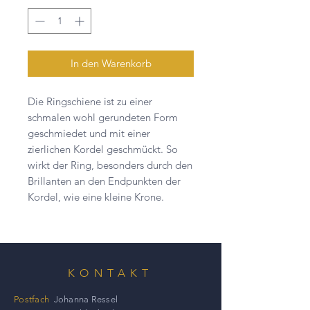
In den Warenkorb
Die Ringschiene ist zu einer
schmalen wohl gerundeten Form
geschmiedet und mit einer
zierlichen Kordel geschmückt. So
wirkt der Ring, besonders durch den
Brillanten an den Endpunkten der
Kordel, wie eine kleine Krone.
KONTAKT
Postfach
Johanna Ressel